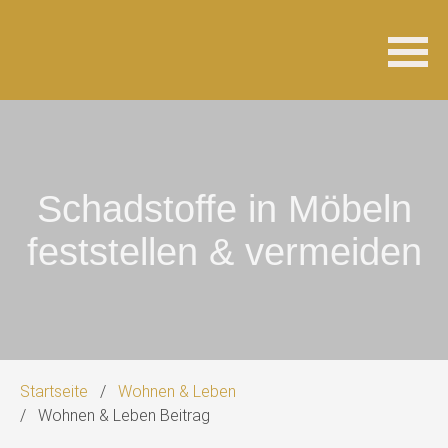
Navigation
überspringen
Schadstoffe in Möbeln
feststellen & vermeiden
Startseite
Wohnen & Leben
Wohnen & Leben Beitrag