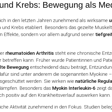
und Krebs: Bewegung als Med
 sich in den letzten Jahren zunehmend als wirksame
u
nd Krebs etabliert. Besonders das gezielte Muskeltrai
 Effekte, sondern vor allem aufgrund seiner
tiefgre
der
rheumatoiden Arthritis
steht eine chronische Entz
betreffen kann. Früher wurde Patientinnen und Patie
elte Bewegung
entscheidend dazu beiträgt, Entzündun
dafür sind unter anderem die sogenannten Myokine –
sgeschüttet werden. Sie wirken wie
natürliche Regu
 dämpfen. Besonders das
Myokin Interleukin-6
zeigt d
sich positiv auf den Krankheitsverlauf auswirken kann.
iche Aktivität zunehmend in den Fokus. Studien bele