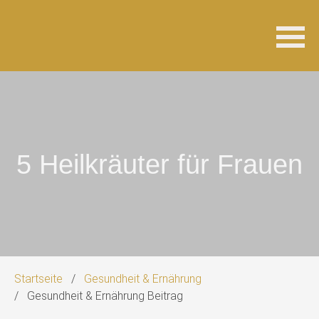
Navigation
überspringen
5 Heilkräuter für Frauen
Startseite
Gesundheit & Ernährung
Gesundheit & Ernährung Beitrag