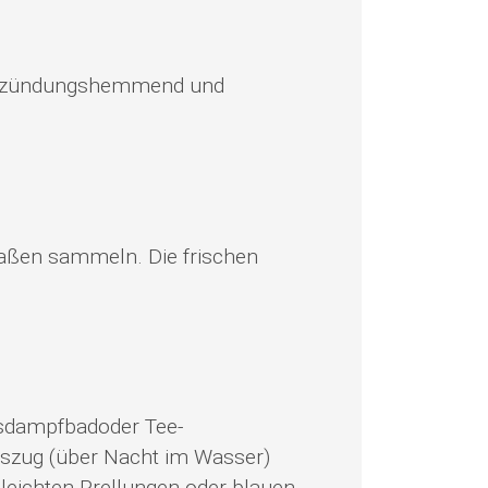
t entzündungshemmend und
traßen sammeln. Die frischen
tsdampfbadoder Tee-
auszug (über Nacht im Wasser)
 leichten Prellungen oder blauen