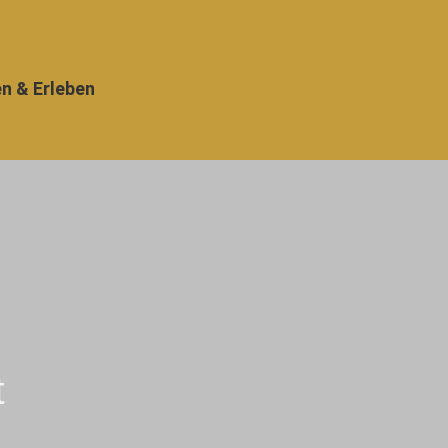
en & Erleben
t