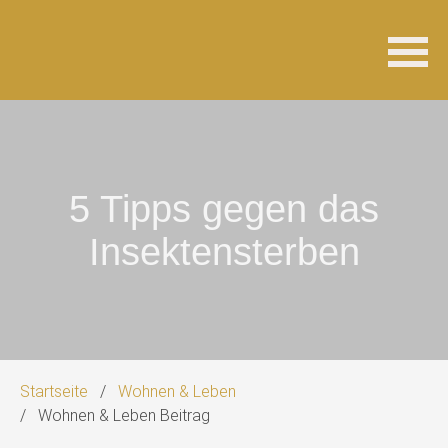
Navigation
überspringen
5 Tipps gegen das
Insektensterben
Startseite
Wohnen & Leben
Wohnen & Leben Beitrag