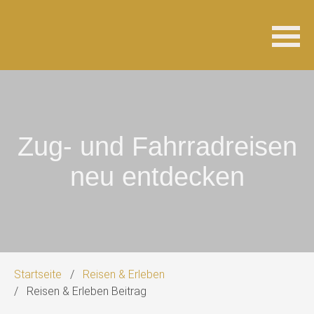
Navigation
überspringen
Zug- und Fahrradreisen
neu entdecken
Startseite
Reisen & Erleben
Reisen & Erleben Beitrag