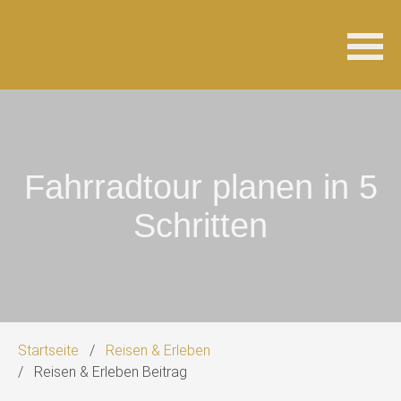
Navigation
überspringen
Fahrradtour planen in 5
Schritten
Startseite
Reisen & Erleben
Reisen & Erleben Beitrag