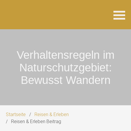
Navigation
überspringen
Verhaltensregeln im
Naturschutzgebiet:
Bewusst Wandern
Startseite
Reisen & Erleben
Reisen & Erleben Beitrag