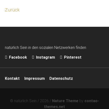
Zurück
natürlich Sein in den sozialen Netzwerken finden
Facebook
Instagram
Pinterest
Navigation
Kontakt
Impressum
Datenschutz
überspringen
© natürlich Sein / 2026 /
Nature Theme
by
contao-
themes.net