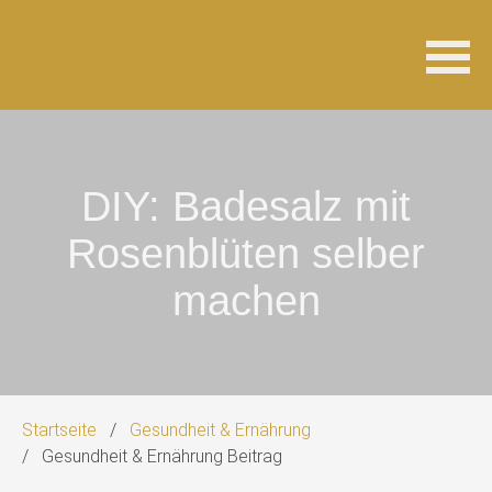
Navigation
überspringen
DIY: Badesalz mit
Rosenblüten selber
machen
Startseite
Gesundheit & Ernährung
Gesundheit & Ernährung Beitrag