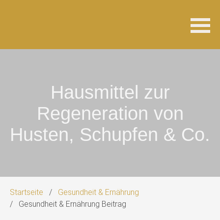
Navigation
überspringen
Hausmittel zur
Regeneration von
Husten, Schupfen & Co.
Startseite
Gesundheit & Ernährung
Gesundheit & Ernährung Beitrag