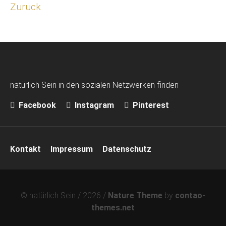
Zurück
natürlich Sein in den sozialen Netzwerken finden
Facebook
Instagram
Pinterest
Navigation
Kontakt
Impressum
Datenschutz
überspringen
© natürlich Sein / 2026 /
Nature Theme
by
contao-
themes.net