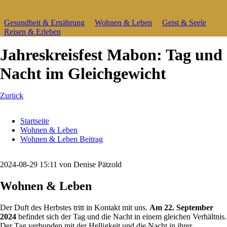
Navigation
Gesundheit & Ernährung
Wohnen & Leben
Geist & Seele
überspringen
Reisen & Erleben
Jahreskreisfest Mabon: Tag und
Nacht im Gleichgewicht
Zurück
Startseite
Wohnen & Leben
Wohnen & Leben Beitrag
2024-08-29 15:11
von Denise Pätzold
Wohnen & Leben
Der Duft des Herbstes tritt in Kontakt mit uns.
Am 22. September
2024
befindet sich der Tag und die Nacht in einem gleichen Verhältnis.
Der Tag verbunden mit der Helligkeit und die Nacht in ihrer