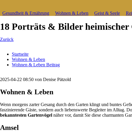
Navigation
Gesundheit & Ernährung
Wohnen & Leben
Geist & Seele
Rei
überspringen
18 Porträts & Bilder heimischer
Zurück
Startseite
Wohnen & Leben
Wohnen & Leben Beitrag
2025-04-22 08:50
von Denise Pätzold
Wohnen & Leben
Wenn morgens zarter Gesang durch den Garten klingt und buntes Gefied
faszinierende Gäste, sondern auch liebenswerte Begleiter im Alltag. Do
bekanntesten Gartenvögel
näher vor, damit Sie diese charmanten Gar
Amsel