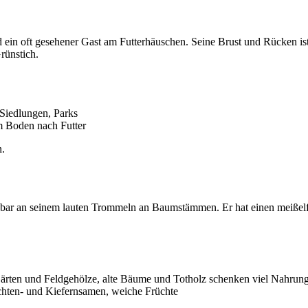
ein oft gesehener Gast am Futterhäuschen. Seine Brust und Rücken ist
rünstich.
Siedlungen, Parks
m Boden nach Futter
.
nbar an seinem lauten Trommeln an Baumstämmen. Er hat einen meißelf
rten und Feldgehölze, alte Bäume und Totholz schenken viel Nahrun
chten- und Kiefernsamen, weiche Früchte