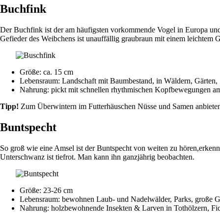
Buchfink
Der Buchfink ist der am häufigsten vorkommende Vogel in Europa und 
Gefieder des Weibchens ist unauffällig graubraun mit einem leichtem G
Größe: ca. 15 cm
Lebensraum: Landschaft mit Baumbestand, in Wäldern, Gärten, 
Nahrung: pickt mit schnellen rhythmischen Kopfbewegungen a
Tipp!
Zum Überwintern im Futterhäuschen Nüsse und Samen anbieten
Buntspecht
So groß wie eine Amsel ist der Buntspecht von weiten zu hören,erken
Unterschwanz ist tiefrot. Man kann ihn ganzjährig beobachten.
Größe: 23-26 cm
Lebensraum: bewohnen Laub- und Nadelwälder, Parks, große Gä
Nahrung: holzbewohnende Insekten & Larven in Tothölzern, Fi