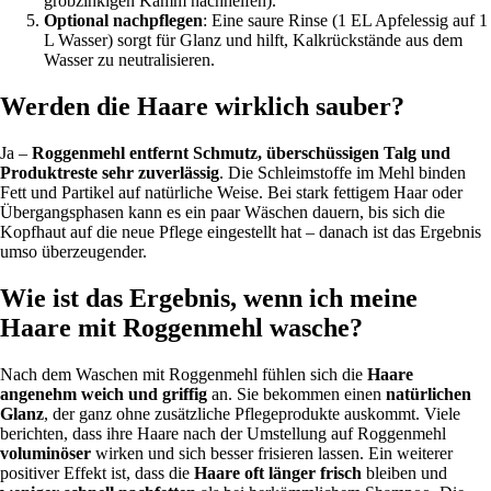
grobzinkigen Kamm nachhelfen).
Optional nachpflegen
: Eine saure Rinse (1 EL Apfelessig auf 1
L Wasser) sorgt für Glanz und hilft, Kalkrückstände aus dem
Wasser zu neutralisieren.
Werden die Haare wirklich sauber?
Ja –
Roggenmehl entfernt Schmutz, überschüssigen Talg und
Produktreste sehr zuverlässig
. Die Schleimstoffe im Mehl binden
Fett und Partikel auf natürliche Weise. Bei stark fettigem Haar oder
Übergangsphasen kann es ein paar Wäschen dauern, bis sich die
Kopfhaut auf die neue Pflege eingestellt hat – danach ist das Ergebnis
umso überzeugender.
Wie ist das Ergebnis, wenn ich meine
Haare mit Roggenmehl wasche?
Nach dem Waschen mit Roggenmehl fühlen sich die
Haare
angenehm weich und griffig
an. Sie bekommen einen
natürlichen
Glanz
, der ganz ohne zusätzliche Pflegeprodukte auskommt. Viele
berichten, dass ihre Haare nach der Umstellung auf Roggenmehl
voluminöser
wirken und sich besser frisieren lassen. Ein weiterer
positiver Effekt ist, dass die
Haare oft länger frisch
bleiben und