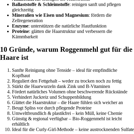
Ballaststoffe & Schleimstoffe
: reinigen sanft und pflegen
gleichzeitig
Mineralien wie Eisen und Magnesium
: fördern die
Zellregeneration
Enzyme
: unterstützen die natürliche Hautfunktion
Proteine
: glätten die Haarstruktur und verbessern die
Kämmbarkeit
10 Gründe, warum Roggenmehl gut für die
Haare ist
Sanfte Reinigung ohne Tenside – ideal für empfindliche
Kopfhaut
Reguliert den Fettgehalt – weder zu trocken noch zu fettig
Stärkt die Haarwurzeln dank Zink und B-Vitaminen
Fördert natürliches Volumen ohne beschwerende Rückstände
Verhindert Juckreiz und Schuppenbildung
Glättet die Haarstruktur – die Haare fühlen sich weicher an
Beugt Spliss vor durch pflegende Proteine
Umweltfreundlich & plastikfrei – kein Müll, keine Chemie
Günstig & regional verfügbar – Bio-Roggenmehl ist leicht
erhältlich
Ideal für die Curly-Girl-Methode – keine austrocknenden Sulfate