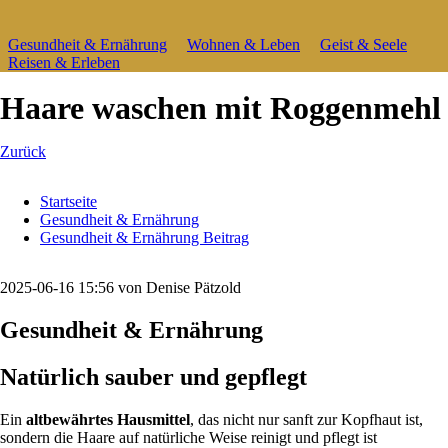
Navigation
Gesundheit & Ernährung
Wohnen & Leben
Geist & Seele
überspringen
Reisen & Erleben
Haare waschen mit Roggenmehl
Zurück
Startseite
Gesundheit & Ernährung
Gesundheit & Ernährung Beitrag
2025-06-16 15:56
von Denise Pätzold
Gesundheit & Ernährung
Natürlich sauber und gepflegt
Ein
altbewährtes Hausmittel
, das nicht nur sanft zur Kopfhaut ist,
sondern die Haare auf natürliche Weise reinigt und pflegt ist