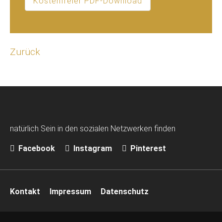
Kostenfreier PDF-Download
Zurück
natürlich Sein in den sozialen Netzwerken finden
Facebook
Instagram
Pinterest
Navigation
Kontakt
Impressum
Datenschutz
überspringen