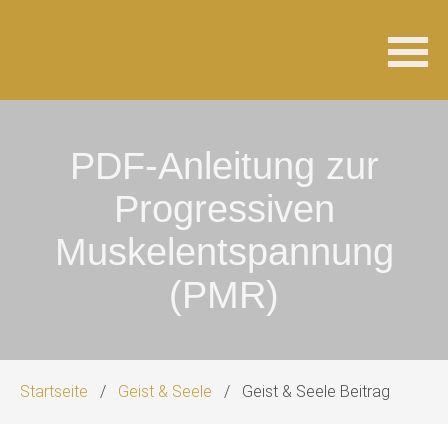
Navigation
überspringen
PDF-Anleitung zur
Progressiven
Muskelentspannung
(PMR)
Startseite
Geist & Seele
Geist & Seele Beitrag