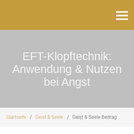
Navigation
überspringen
EFT-Klopftechnik:
Anwendung & Nutzen
bei Angst
Startseite
Geist & Seele
Geist & Seele Beitrag